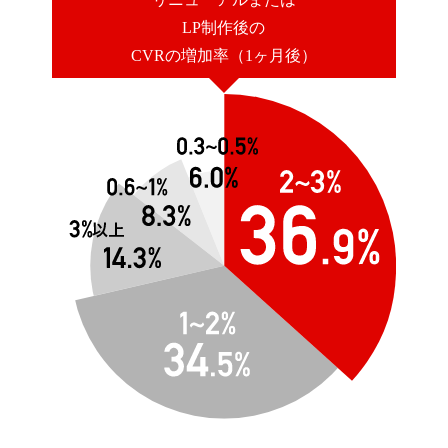
LP制作後の
CVRの増加率（1ヶ月後）